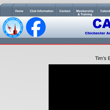
C
Chichester A
Tim’s 